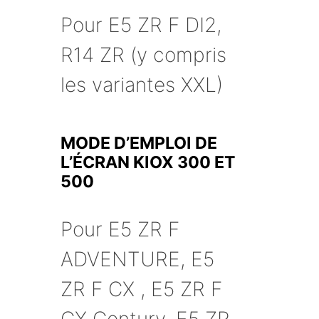
Pour E5 ZR F DI2,
R14 ZR (y compris
les variantes XXL)
MODE D’EMPLOI DE
L’ÉCRAN KIOX 300 ET
500
Pour E5 ZR F
ADVENTURE, E5
ZR F CX , E5 ZR F
CX Century, E5 ZR