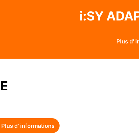
i:SY ADA
Plus d' 
UE
Plus d' informations