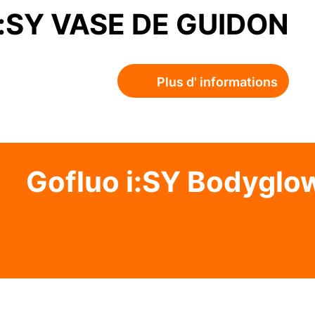
i:SY VASE DE GUIDON
Plus d' informations
Gofluo i:SY Bodyglo