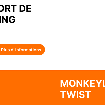
ORT DE
ING
Plus d' informations
MONKEYL
TWIST