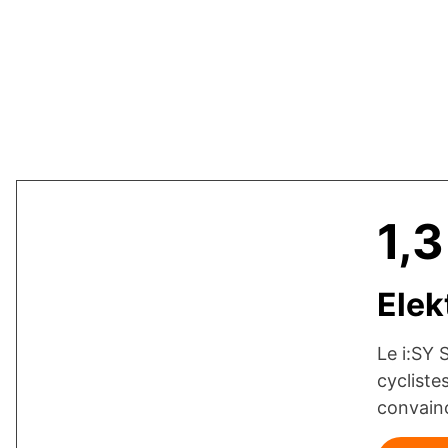
1,3
Elek
Le i:SY 
cycliste
convain