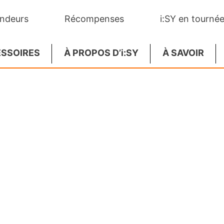
endeurs
Récompenses
i:SY en tournée
SSOIRES
À PROPOS D’i:SY
À SAVOIR