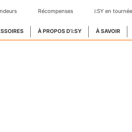
endeurs
Récompenses
i:SY en tournée
SSOIRES
À PROPOS D’i:SY
À SAVOIR