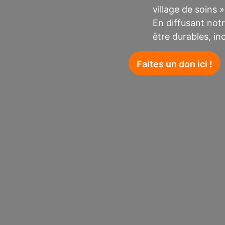
village de soins »
En diffusant notr
être durables, i
Faites un don ici !