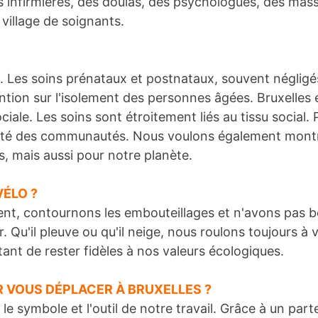
nfirmières, des doulas, des psychologues, des masse
village de soignants.
s. Les soins prénataux et postnataux, souvent négligé
ion sur l'isolement des personnes âgées. Bruxelles est
ale. Les soins sont étroitement liés au tissu social.
santé des communautés. Nous voulons également montre
s, mais aussi pour notre planète.
VÉLO ?
t, contournons les embouteillages et n'avons pas be
 Qu'il pleuve ou qu'il neige, nous roulons toujours à 
ttant de rester fidèles à nos valeurs écologiques.
R VOUS DÉPLACER À BRUXELLES ?
is le symbole et l'outil de notre travail. Grâce à un p