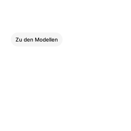
i:SY E5 Adventure
Zu den Modellen
i:SY XXL E5