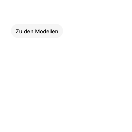
Adventure
Zu den Modellen
i:SY P12