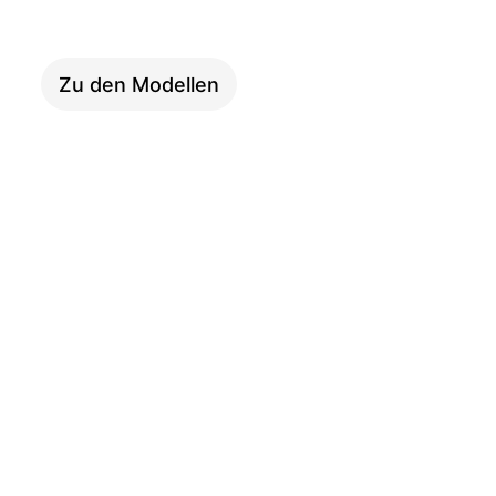
Adventure
Zu den Modellen
i:SY XXL P12
Adventure