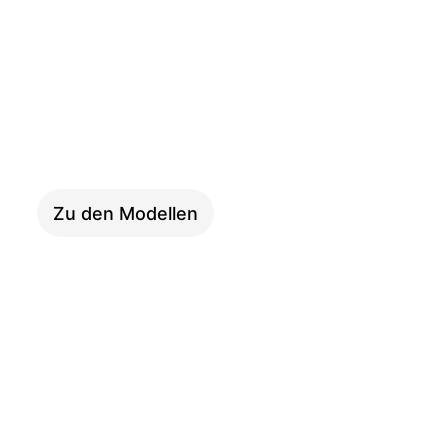
i:SY S10
Adventure
Zu den Modellen