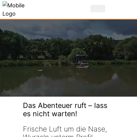
i:SY ADVENTURE
Das Abenteuer ruft – lass
es nicht warten!
Frische Luft um die Nase,