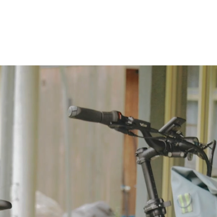
endeurs
Récompenses
i:SY en tournée
SSOIRES
À PROPOS D’i:SY
À SAVOIR